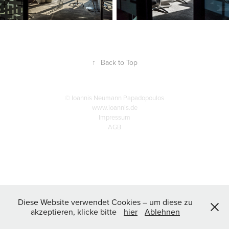
↑
Back to Top
© Ioannis Neumann Papadopoulos
www.ioannis.de
Impressum
AGB
Diese Website verwendet Cookies – um diese zu
akzeptieren, klicke bitte
hier
Ablehnen